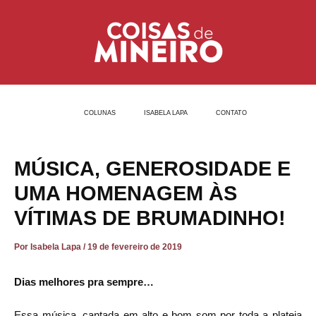
Ir
Post
para
navigation
o
conteúdo
COLUNAS
ISABELA LAPA
CONTATO
MÚSICA, GENEROSIDADE E
UMA HOMENAGEM ÀS
VÍTIMAS DE BRUMADINHO!
Por
Isabela Lapa
/
19 de fevereiro de 2019
Dias melhores pra sempre…
Essa música, cantada em alto e bom som por toda a plateia