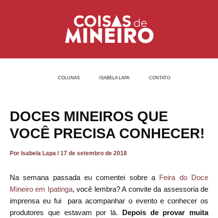
Ir
Post
para
navigation
o
conteúdo
COLUNAS
ISABELA LAPA
CONTATO
DOCES MINEIROS QUE
VOCÊ PRECISA CONHECER!
Por
Isabela Lapa
/
17 de setembro de 2018
Na semana passada eu comentei sobre a
Feira do Doce
Mineiro em Ipatinga
, você lembra? A convite da assessoria de
imprensa eu fui para acompanhar o evento e conhecer os
produtores que estavam por lá.
Depois de provar muita