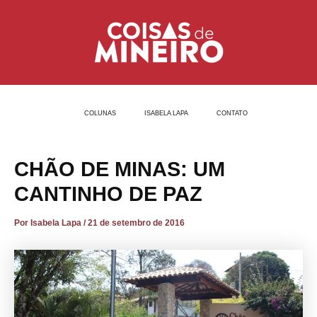
Ir
Post
para
navigation
o
conteúdo
COLUNAS
ISABELA LAPA
CONTATO
CHÃO DE MINAS: UM
CANTINHO DE PAZ
Por
Isabela Lapa
/
21 de setembro de 2016