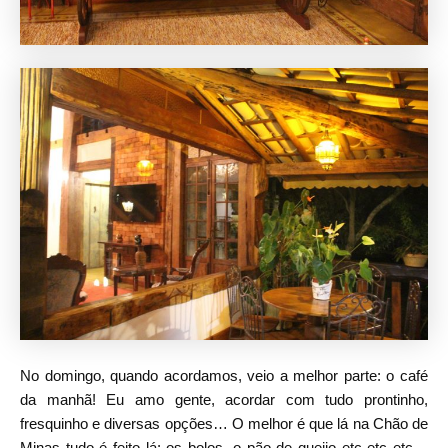
No domingo, quando acordamos, veio a melhor parte: o café
da manhã! Eu amo gente, acordar com tudo prontinho,
fresquinho e diversas opções… O melhor é que lá na Chão de
Minas tudo é feito lá: os bolos, o pão de queijo etc etc etc…