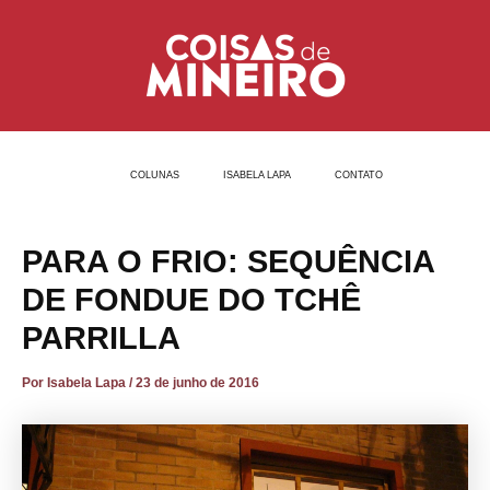
Ir
Post
para
navigation
o
conteúdo
COLUNAS
ISABELA LAPA
CONTATO
PARA O FRIO: SEQUÊNCIA
DE FONDUE DO TCHÊ
PARRILLA
Por
Isabela Lapa
/
23 de junho de 2016