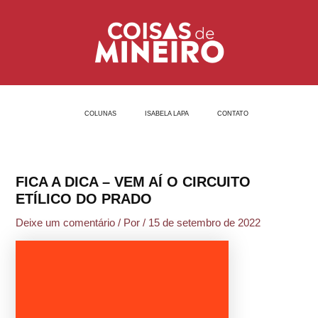
Ir
Post
para
navigation
o
conteúdo
COLUNAS
ISABELA LAPA
CONTATO
FICA A DICA – VEM AÍ O CIRCUITO
ETÍLICO DO PRADO
Deixe um comentário
/ Por
/
15 de setembro de 2022