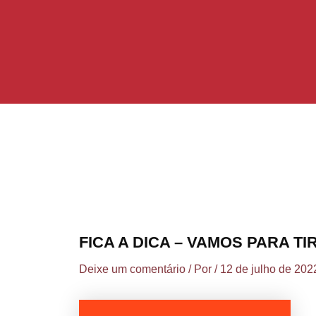
Ir
Post
para
navigation
o
conteúdo
FICA A DICA – VAMOS PARA 
Deixe um comentário
/ Por
/
12 de julho de 202