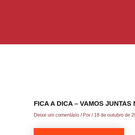
Ir
Post
para
navigation
o
conteúdo
FICA A DICA – VAMOS JUNTAS
Deixe um comentário
/ Por
/
18 de outubro de 