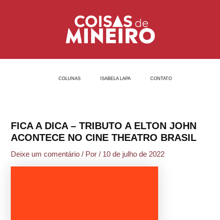
Ir
Post
para
navigation
o
conteúdo
COLUNAS
ISABELA LAPA
CONTATO
FICA A DICA – TRIBUTO A ELTON JOHN
ACONTECE NO CINE THEATRO BRASIL
Deixe um comentário
/ Por
/
10 de julho de 2022