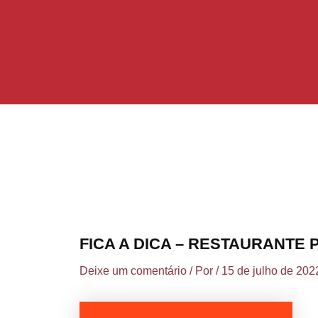
Ir
Post
para
navigation
o
conteúdo
FICA A DICA – RESTAURANTE
Deixe um comentário
/ Por
/
15 de julho de 202