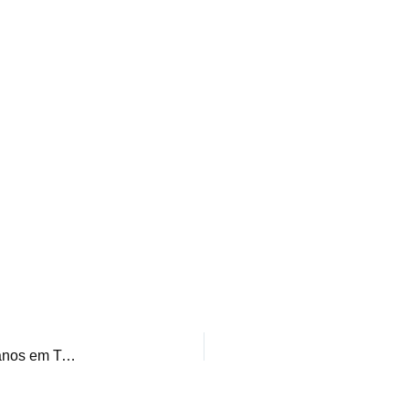
Fica a Dica – Restaurante Padre Toledo celebra 52 anos em Tiradentes