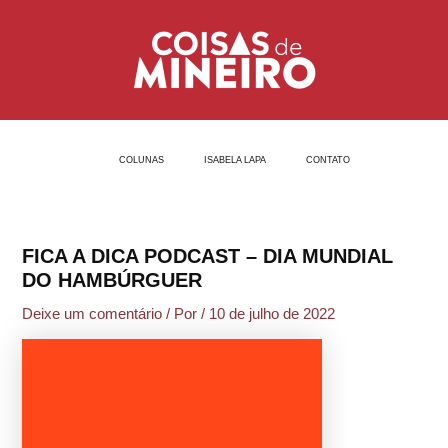
Ir
Post
para
navigation
o
conteúdo
COLUNAS
ISABELA LAPA
CONTATO
FICA A DICA PODCAST – DIA MUNDIAL
DO HAMBÚRGUER
Deixe um comentário
/ Por
/
10 de julho de 2022