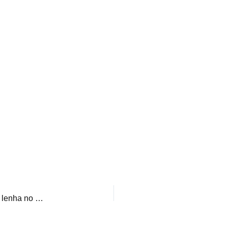
Fica a Dica – Participe de uma Confraria de Fogão à lenha no Paladino