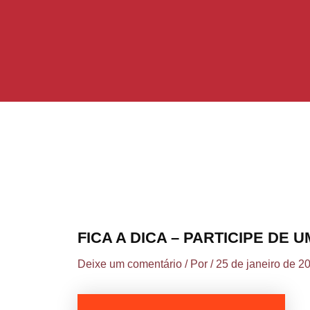
Ir
Post
para
navigation
o
conteúdo
FICA A DICA – PARTICIPE DE
Deixe um comentário
/ Por
/
25 de janeiro de 2