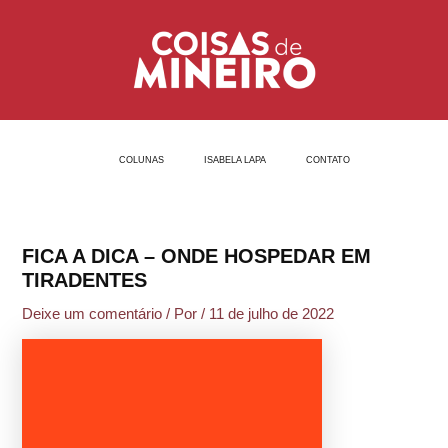
Ir
Post
para
navigation
o
conteúdo
COLUNAS
ISABELA LAPA
CONTATO
FICA A DICA – ONDE HOSPEDAR EM
TIRADENTES
Deixe um comentário
/ Por
/
11 de julho de 2022