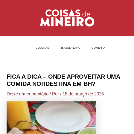
Ir
Post
para
navigation
o
conteúdo
COLUNAS
ISABELA LAPA
CONTATO
FICA A DICA – ONDE APROVEITAR UMA
COMIDA NORDESTINA EM BH?
Deixe um comentário
/ Por
/
18 de março de 2025