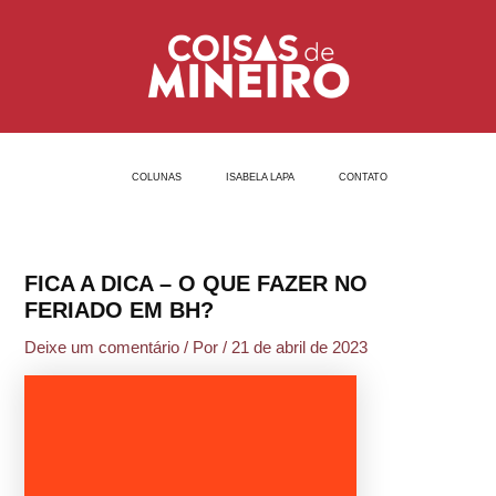
Ir
Post
para
navigation
o
conteúdo
COLUNAS
ISABELA LAPA
CONTATO
FICA A DICA – O QUE FAZER NO
FERIADO EM BH?
Deixe um comentário
/ Por
/
21 de abril de 2023