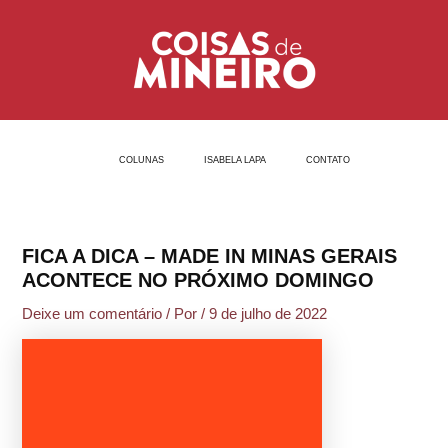
Ir
Post
para
navigation
o
conteúdo
COLUNAS
ISABELA LAPA
CONTATO
FICA A DICA – MADE IN MINAS GERAIS
ACONTECE NO PRÓXIMO DOMINGO
Deixe um comentário
/ Por
/
9 de julho de 2022