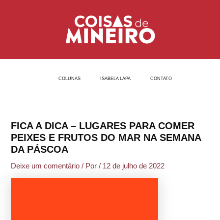
Ir
Post
para
navigation
o
conteúdo
COLUNAS
ISABELA LAPA
CONTATO
FICA A DICA – LUGARES PARA COMER
PEIXES E FRUTOS DO MAR NA SEMANA
DA PÁSCOA
Deixe um comentário
/ Por
/
12 de julho de 2022