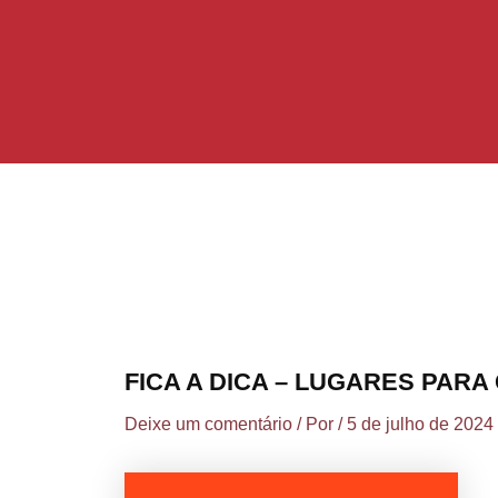
Ir
Post
para
navigation
o
conteúdo
FICA A DICA – LUGARES PAR
Deixe um comentário
/ Por
/
5 de julho de 2024