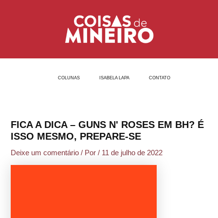
Ir
Post
para
navigation
o
conteúdo
COLUNAS
ISABELA LAPA
CONTATO
FICA A DICA – GUNS N' ROSES EM BH? É
ISSO MESMO, PREPARE-SE
Deixe um comentário
/ Por
/
11 de julho de 2022