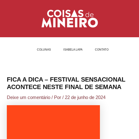
Ir
Post
para
navigation
o
conteúdo
COLUNAS
ISABELA LAPA
CONTATO
FICA A DICA – FESTIVAL SENSACIONAL
ACONTECE NESTE FINAL DE SEMANA
Deixe um comentário
/ Por
/
22 de junho de 2024