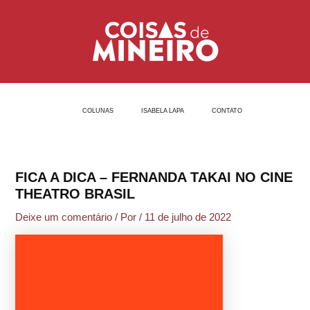
Ir
Post
para
navigation
o
conteúdo
COLUNAS
ISABELA LAPA
CONTATO
FICA A DICA – FERNANDA TAKAI NO CINE
THEATRO BRASIL
Deixe um comentário
/ Por
/
11 de julho de 2022