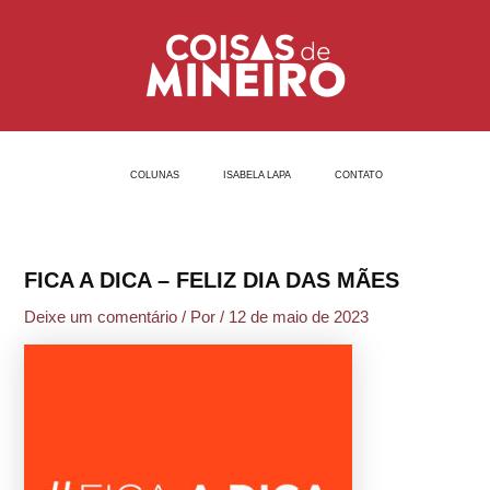
Ir
Post
para
navigation
o
conteúdo
COLUNAS
ISABELA LAPA
CONTATO
FICA A DICA – FELIZ DIA DAS MÃES
Deixe um comentário
/ Por
/
12 de maio de 2023