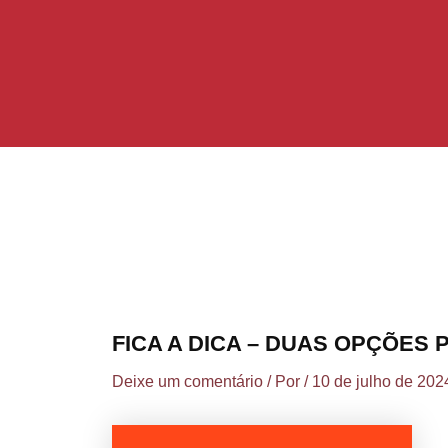
Ir
Post
para
navigation
o
conteúdo
FICA A DICA – DUAS OPÇÕES 
Deixe um comentário
/ Por
/
10 de julho de 202