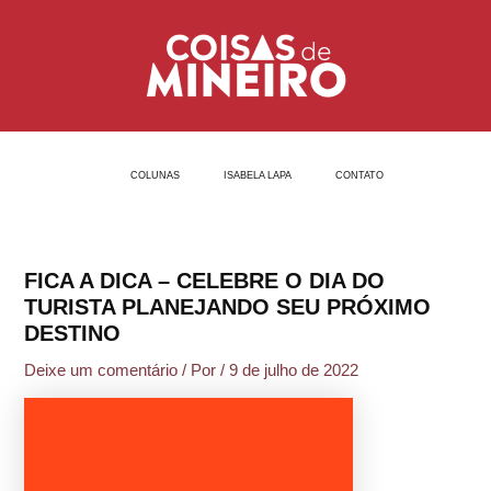
Ir
Post
para
navigation
o
conteúdo
COLUNAS
ISABELA LAPA
CONTATO
FICA A DICA – CELEBRE O DIA DO
TURISTA PLANEJANDO SEU PRÓXIMO
DESTINO
Deixe um comentário
/ Por
/
9 de julho de 2022