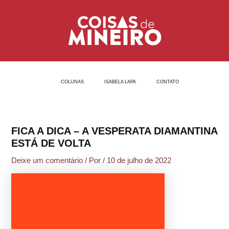
Ir
Post
para
navigation
o
conteúdo
COLUNAS
ISABELA LAPA
CONTATO
FICA A DICA – A VESPERATA DIAMANTINA
ESTÁ DE VOLTA
Deixe um comentário
/ Por
/
10 de julho de 2022