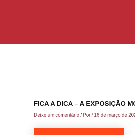
Ir
Post
para
navigation
o
conteúdo
FICA A DICA – A EXPOSIÇÃO 
Deixe um comentário
/ Por
/
16 de março de 20