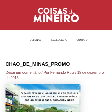
Ir
Post
para
navigation
o
conteúdo
COLUNAS
ISABELA LAPA
CONTATO
CHAO_DE_MINAS_PROMO
Deixe um comentário
/ Por
Fernando Ruiz
/
18 de dezembro
de 2018