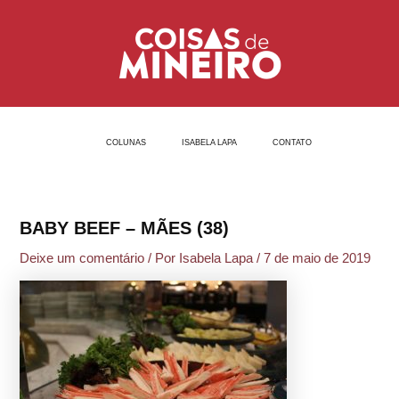
Ir
Post
para
navigation
o
conteúdo
COLUNAS
ISABELA LAPA
CONTATO
BABY BEEF – MÃES (38)
Deixe um comentário
/ Por
Isabela Lapa
/
7 de maio de 2019